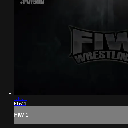
1:16:11
FIW 1
FIW 1