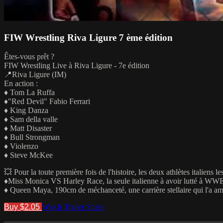
FIW Wrestling Riva Ligure 7 ème édition
Êtes-vous prêt ?
FIW Wrestling Live à Riva Ligure - 7e édition
📍Riva Ligure (IM)
En action :
♦️ Tom La Ruffa
♦️"Red Devil" Fabio Ferrari
♦️ King Danza
♦️ Sam della valle
♦️ Matt Disaster
♦️ Bull Strongman
♦️ Violenzo
♦️ Steve McKee
💥 Pour la toute première fois de l'histoire, les deux athlètes italiens l
♦️Miss Monica VS Harley Race, la seule italienne à avoir lutté à W
♦️ Queen Maya, 190cm de méchanceté, une carrière stellaire qui l'a a
Buy $2.05
Watch Trailer
Share